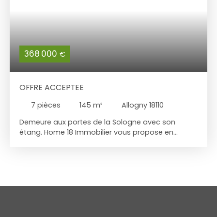
368 000
€
OFFRE ACCEPTEE
7
pièces
145
m²
Allogny 18110
Demeure aux portes de la Sologne avec son
étang. Home 18 Immobilier vous propose en
exclusivité cette propriété nichée au cœur de la
charmante commune d'Allogny, cette magnifique
maison individuelle de 145 m² vous offre un cadre
de vie idyllique et paisible. Construite en 1973, elle
allie le charme de l'ancien à la modernité de ses
équipements. Avec ses 7 pièces réparties sur deux
niveaux, elle est parfaite pour accueillir une famille
nombreuse ou pour ceux qui recherchent de