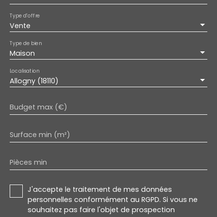
tranquillité. Une dépendance offrant de
nombreuses possibilités d'aménagement selon
Type d'offre
vos désirs. Vous bénéficierez ainsi d'un cadre de
Vente
vie à la fois calme et pratique. Venez découvrir
cette maison exceptionnelle et laissez-vous
Type de bien
Maison
séduire par son potentiel. Contactez-nous dès
aujourd'hui pour organiser une visite et faire de
Localisation
cette demeure votre futur havre de paix.
Allogny (18110)
Budget max (€)
Surface min (m²)
Pièces min
J'accepte le traitement de mes données
personnelles conformément au RGPD. Si vous ne
souhaitez pas faire l'objet de prospection