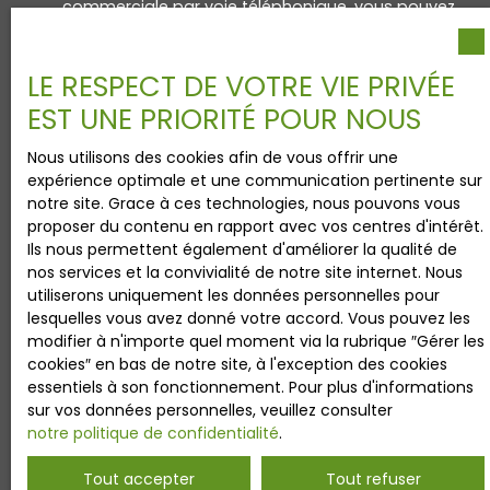
commerciale par voie téléphonique, vous pouvez
vous inscrire gratuitement sur la liste d'opposition
au démarchage téléphonique, prévu par l'article
L223-1 du code de la consommation, sur le site
LE RESPECT DE VOTRE VIE PRIVÉE
Internet www.bloctel.gouv.fr ou par courrier
EST UNE PRIORITÉ POUR NOUS
adressé à :
Nous utilisons des cookies afin de vous offrir une
Société Worldline, Service Bloctel, CS 61311, 41013
expérience optimale et une communication pertinente sur
BLOIS CEDEX.
notre site. Grace à ces technologies, nous pouvons vous
proposer du contenu en rapport avec vos centres d'intérêt.
Pour en savoir plus sur le traitement de vos
Ils nous permettent également d'améliorer la qualité de
données personnelles, veuillez consulter notre
nos services et la convivialité de notre site internet. Nous
politique de confidentialité
.
utiliserons uniquement les données personnelles pour
lesquelles vous avez donné votre accord. Vous pouvez les
modifier à n'importe quel moment via la rubrique ″Gérer les
cookies″ en bas de notre site, à l'exception des cookies
Recevoir des annonces
essentiels à son fonctionnement. Pour plus d'informations
sur vos données personnelles, veuillez consulter
notre politique de confidentialité
.
Tout accepter
Tout refuser