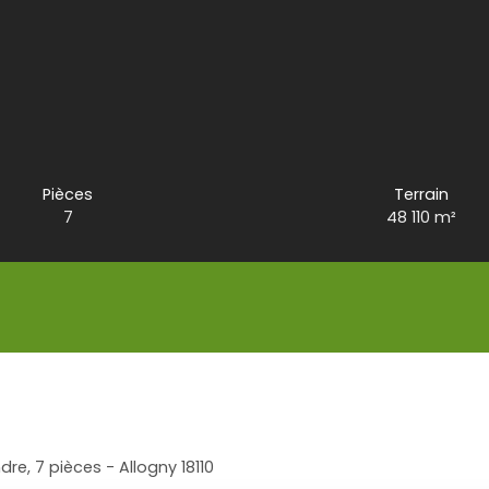
Pièces
Terrain
7
48 110
m²
dre, 7 pièces - Allogny 18110