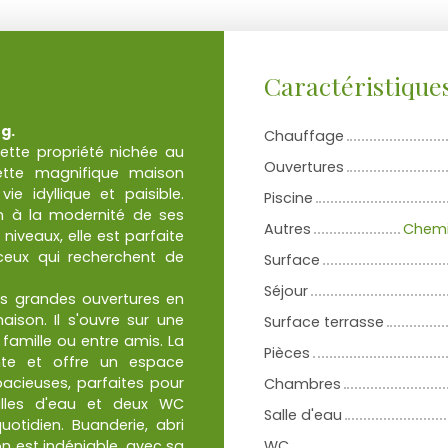
Caractéristique
g.
Chauffage
ette propriété nichée au
Ouvertures
tte magnifique maison
e idyllique et paisible.
Piscine
ien à la modernité de ses
Autres
Chemi
iveaux, elle est parfaite
ceux qui recherchent de
Surface
Séjour
es grandes ouvertures en
ison. Il s'ouvre sur une
Surface terrasse
 famille ou entre amis. La
Pièces
nte et offre un espace
acieuses, parfaites pour
Chambres
alles d'eau et deux WC
Salle d'eau
otidien. Buanderie, abri
n est indéniable, avec sa
WC