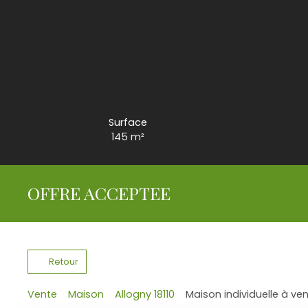
Surface
145
m²
OFFRE ACCEPTEE
Retour
Vente
Maison
Allogny 18110
Maison individuelle à ven