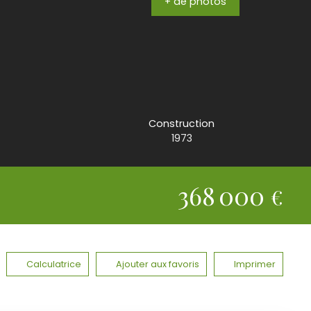
+ de photos
Construction
1973
368 000
€
Calculatrice
Ajouter aux favoris
Imprimer