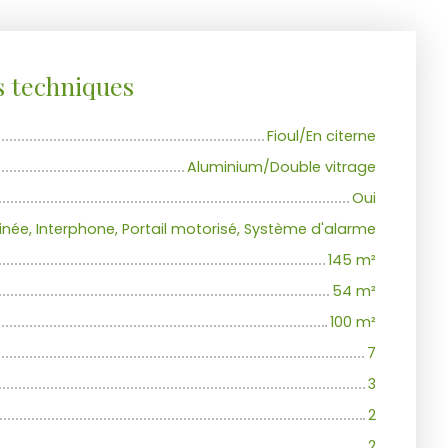
s techniques
Fioul/En citerne
Aluminium/Double vitrage
Oui
née, Interphone, Portail motorisé, Système d'alarme
145
m²
54
m²
100
m²
7
3
2
2