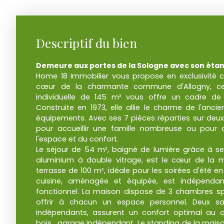
Descriptif du bien
Demeure aux portes de la Sologne avec son étan
Home 18 Immobilier vous propose en exclusivité c
cœur de la charmante commune d'Allogny, ce
individuelle de 145 m² vous offre un cadre de vi
Construite en 1973, elle allie le charme de l'anc
équipements. Avec ses 7 pièces réparties sur deux n
pour accueillir une famille nombreuse ou pour 
l'espace et du confort.
Le séjour de 54 m², baigné de lumière grâce à s
aluminium à double vitrage, est le cœur de la ma
terrasse de 100 m², idéale pour les soirées d'été en
cuisine, aménagée et équipée, est indépenda
fonctionnel. La maison dispose de 3 chambres sp
offrir à chacun un espace personnel. Deux s
indépendants, assurent un confort optimal au qu
bois , garage indépendant, Le standing de la maiso