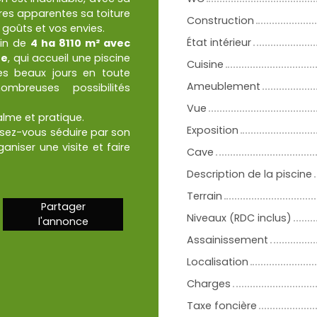
es apparentes sa toiture
Construction
s goûts et vos envies.
État intérieur
ain de
4 ha 8110 m² avec
he
, qui accueil une piscine
Cuisine
des beaux jours en toute
Ameublement
mbreuses possibilités
Vue
alme et pratique.
Exposition
ssez-vous séduire par son
niser une visite et faire
Cave
Description de la piscine
Terrain
Partager
Niveaux (RDC inclus)
l'annonce
Assainissement
Localisation
Charges
Taxe foncière