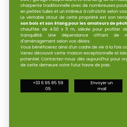
charpente traditionnelle avec de nombreuses poutr
en petites tuiles et un intérieur à rafraîchir selon vo
Le véritable atout de cette propriété est son terr
son bois et son étang pour les amateurs de pêc
chauffée de 4.50 x 11 m, idéale pour profiter 
tranquillité. Une dépendance offrant de no
d'aménagement selon vos désirs.
Vous bénéficierez ainsi d'un cadre de vie à la fois c
Venez découvrir cette maison exceptionnelle et lai
potentiel. Contactez-nous dès aujourd'hui pour orga
de cette demeure votre futur havre de paix.
+33 6 95 85 59
Envoyer un
05
mail