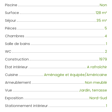
Piscine
Non
Surface
128
m²
Séjour
35
m²
Pièces
5
Chambres
4
Salle de bains
1
WC
2
Construction
1979
État intérieur
A rafraîchir
Cuisine
Aménagée et équipée/Américaine
Ameublement
Non meublé
Vue
Jardin, terrasse
Exposition
Nord-Sud
Stationnement intérieur
1