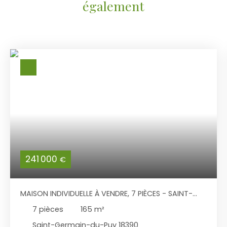
également
241 000
€
MAISON INDIVIDUELLE À VENDRE, 7 PIÈCES - SAINT-
GERMAIN-DU-PUY 18390
7
pièces
165
m²
Saint-Germain-du-Puy 18390