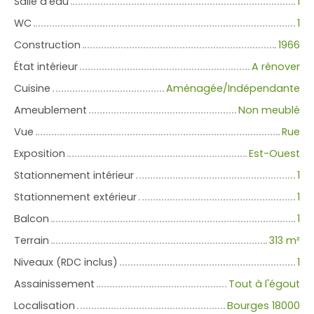
Salle d'eau
1
WC
1
Construction
1966
État intérieur
A rénover
Cuisine
Aménagée/Indépendante
Ameublement
Non meublé
Vue
Rue
Exposition
Est-Ouest
Stationnement intérieur
1
Stationnement extérieur
1
Balcon
1
Terrain
313
m²
Niveaux (RDC inclus)
1
Assainissement
Tout à l'égout
Localisation
Bourges 18000