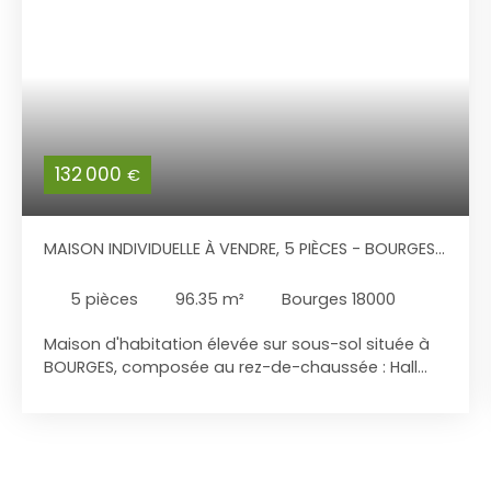
132 000
€
MAISON INDIVIDUELLE À VENDRE, 5 PIÈCES - BOURGES
18000
5
pièces
96.35
m²
Bourges 18000
Maison d'habitation élevée sur sous-sol située à
BOURGES, composée au rez-de-chaussée : Hall
salon séjour, cuisine ouverte, dégagement, salle
d'eau, wc indépendant, 3 chambres. Au sous-sol:
deux pièces annexes et une partie stationnement,
salle d'eau wc.